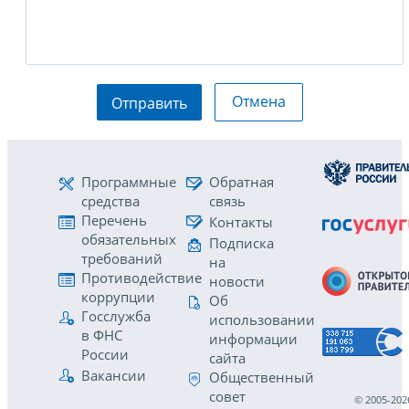
Отмена
Отправить
Программные
Обратная
средства
связь
Перечень
Контакты
обязательных
Подписка
требований
на
Противодействие
новости
коррупции
Об
Госслужба
использовании
в ФНС
информации
России
сайта
Вакансии
Общественный
совет
© 2005-202