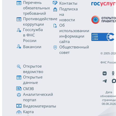
Перечень
Контакты
обязательных
Подписка
требований
на
Противодействие
новости
коррупции
Об
Госслужба
использовании
в ФНС
информации
России
сайта
Вакансии
Общественный
совет
© 2005-202
ФНС Росси
Открытое
ведомство
Открытые
данные
СМЭВ
Дата
Аналитический
обновлени
портал
страницы
08.08.2026
Видеоматериалы
Карта