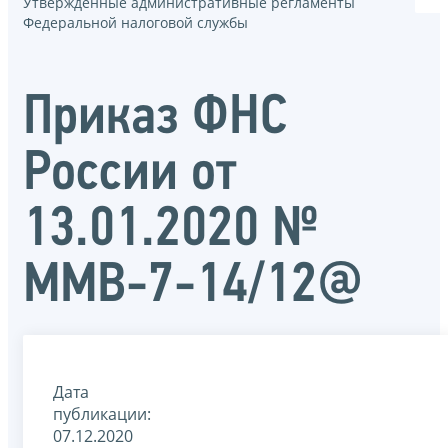
Утвержденные административные регламенты
Федеральной налоговой службы
Приказ ФНС
России от
13.01.2020 №
ММВ-7-14/12@
Дата
публикации:
07.12.2020