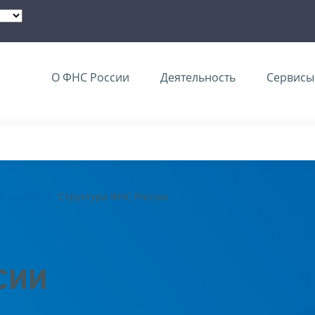
О ФНС России
Деятельность
Сервисы 
я служба
Структура ФНС России
сии