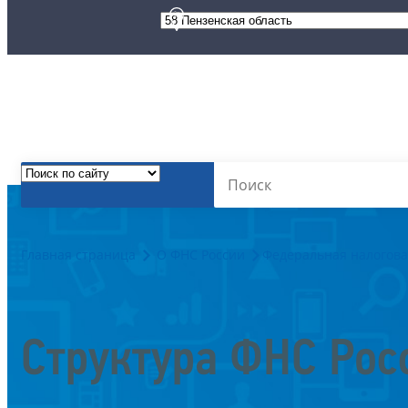
Главная страница
О ФНС России
Федеральная налогова
Структура ФНС Рос