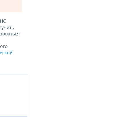
ФНС
лучить
зоваться
ого
ческой