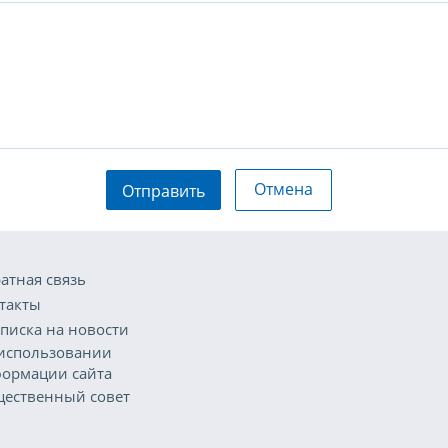
Отмена
Отправить
атная связь
такты
писка на новости
использовании
ормации сайта
ественный совет