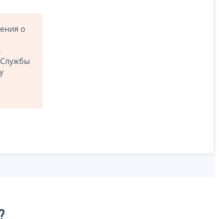
жения о
,
 Службы
у
?