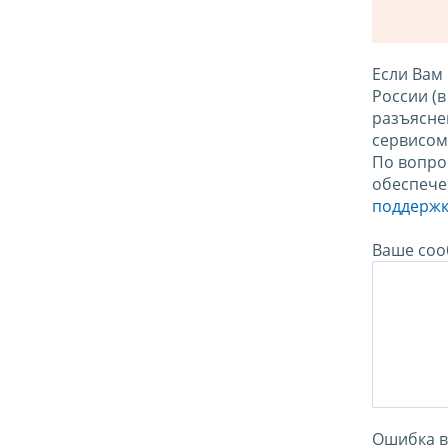
Если Вам
России (
разъясне
сервисо
По вопро
обеспече
поддержк
Ваше соо
Ошибка в 