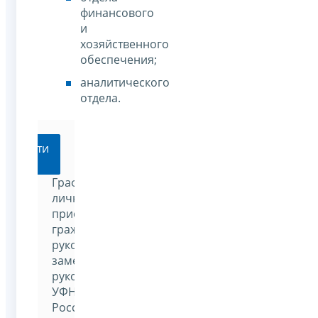
финансового
и
хозяйственного
обеспечения;
аналитического
отдела.
Перейти
График
личного
приема
граждан
руководителем и
заместителями
руководителя
УФНС
России