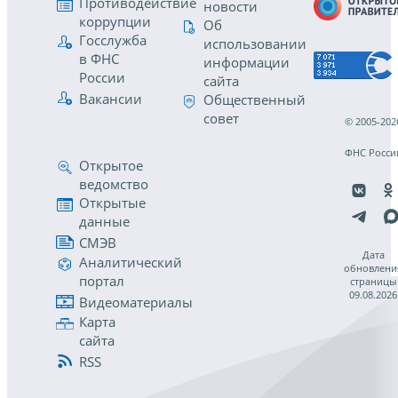
Противодействие
новости
коррупции
Об
Госслужба
использовании
в ФНС
информации
России
сайта
Вакансии
Общественный
совет
© 2005-202
ФНС Росси
Открытое
ведомство
Открытые
данные
СМЭВ
Дата
Аналитический
обновлени
портал
страницы
09.08.2026
Видеоматериалы
Карта
сайта
RSS