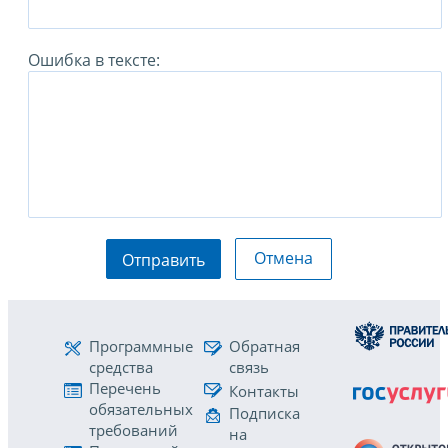
Ошибка в тексте:
Отмена
Отправить
Программные
Обратная
средства
связь
Перечень
Контакты
обязательных
Подписка
требований
на