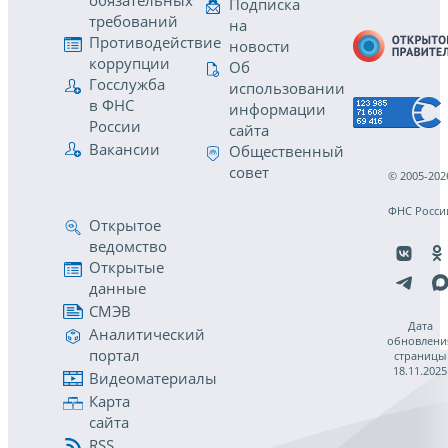
обязательных
Подписка
требований
на
Противодействие
новости
коррупции
Об
Госслужба
использовании
в ФНС
информации
России
сайта
Вакансии
Общественный
совет
© 2005-202
ФНС Росси
Открытое
ведомство
Открытые
данные
СМЭВ
Дата
Аналитический
обновлени
портал
страницы
18.11.2025
Видеоматериалы
Карта
сайта
RSS