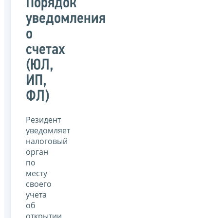
Порядок
уведомления
о
счетах
(ЮЛ,
ИП,
ФЛ)
Резидент
уведомляет
налоговый
орган
по
месту
своего
учета
об
открытии