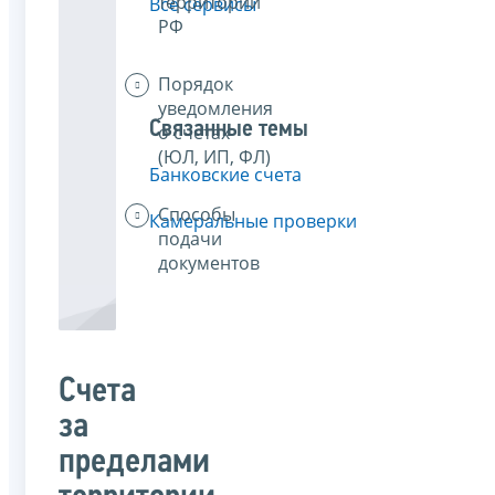
территории
Все сервисы
РФ
Порядок
уведомления
Связанные темы
о счетах
(ЮЛ, ИП, ФЛ)
Банковские счета
Способы
Камеральные проверки
подачи
документов
Счета
за
пределами