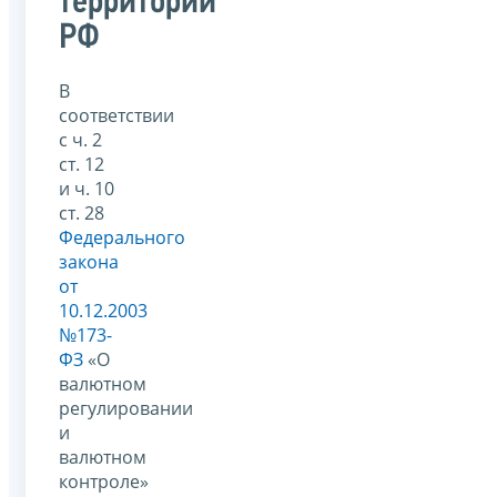
территории
РФ
В
соответствии
с ч. 2
ст. 12
и ч. 10
ст. 28
Федерального
закона
от
10.12.2003
№173-
ФЗ
«О
валютном
регулировании
и
валютном
контроле»