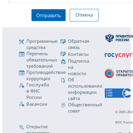
Отмена
Отправить
Программные
Обратная
средства
связь
Перечень
Контакты
обязательных
Подписка
требований
на
Противодействие
новости
коррупции
Об
Госслужба
использовании
в ФНС
информации
России
сайта
Вакансии
Общественный
совет
© 2005-202
ФНС Росси
Открытое
ведомство