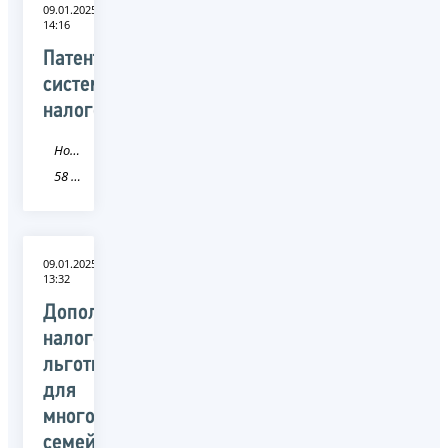
09.01.2025
14:16
Патентная
система
налогообложения
Новость
58 Пензенская область
09.01.2025
13:32
Дополнительные
налоговые
льготы
для
многодетных
семей