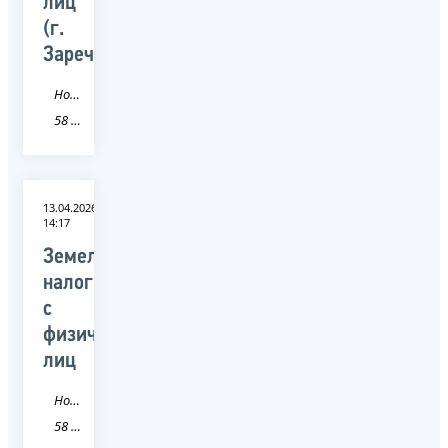
лиц
(г.
Заречный)
Новость
58 Пензенская область
13.04.2026
14:17
Земельный
налог
с
физических
лиц
Новость
58 Пензенская область