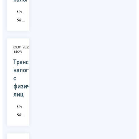
Новость
58 Пензенская область
09.01.2025
14:23
Транспортный
налог
с
физических
лиц
Новость
58 Пензенская область