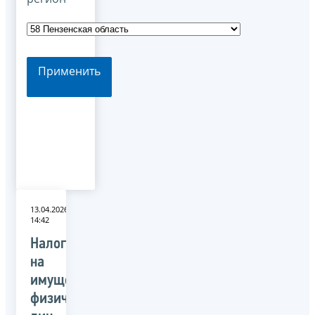
Применить
13.04.2026
14:42
Налог
на
имущество
физических