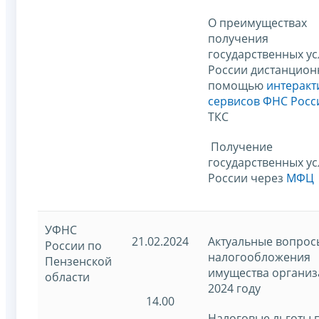
О преимуществах
получения
государственных у
России дистанционн
помощью
интеракт
сервисов ФНС Росс
ТКС
Получение
государственных у
России через
МФЦ
УФНС
21.02.2024
Актуальные вопрос
России по
налогообложения
Пензенской
имущества организ
области
2024 году
14.00
Налоговые льготы 