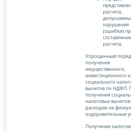
представле
расчета,
допускаемы
нарушения
(ошибки) п
составлени
расчета.
Упрощенный поряд
получения
имущественного,
инвестиционного и
социального налог
вычетов по НДФЛ. 
получения социал
налоговых вычетов
расходам на физкул
оздоровительные ус
Получение налого