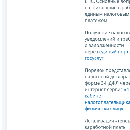
ЕНС. Основные воп
возникающие в раб
единым налоговым
платежом
Получение налого
уведомлений и тре
о задолженности
через
единый порт
госуслуг
Порядок представл
налоговой деклара
форме 3-НДФЛ чер
интернет-сервис
«Л
кабинет
налогоплательщика
физических лиц»
Легализация «тене
заработной платы