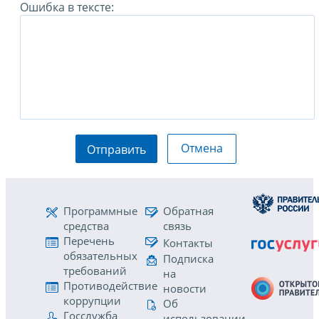
Ошибка в тексте:
Отмена
Отправить
Программные
Обратная
средства
связь
Перечень
Контакты
обязательных
Подписка
требований
на
Противодействие
новости
коррупции
Об
Госслужба
использовании