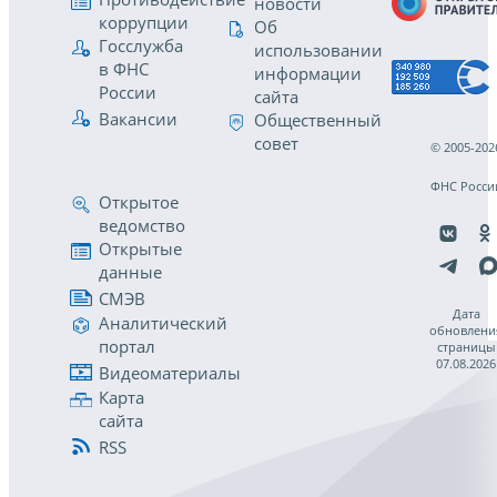
новости
коррупции
Об
Госслужба
использовании
в ФНС
информации
России
сайта
Вакансии
Общественный
совет
© 2005-202
ФНС Росси
Открытое
ведомство
Открытые
данные
СМЭВ
Дата
Аналитический
обновлени
портал
страницы
07.08.2026
Видеоматериалы
Карта
сайта
RSS