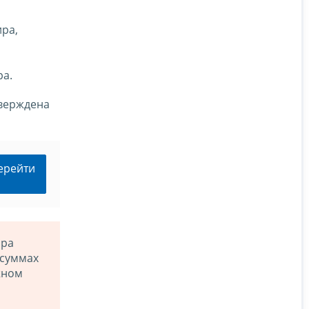
ра,
ра.
тверждена
ерейти
ира
 суммах
жном