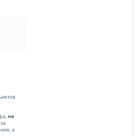
ъектов
ра,
не
 за
нию, а