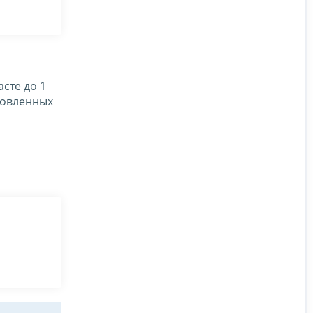
асте до 1
ановленных