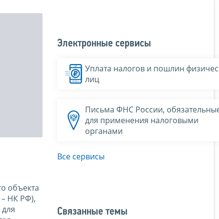
Электронные сервисы
Уплата налогов и пошлин физичес
лиц
Письма ФНС России, обязательны
для применения налоговыми
органами
Все сервисы
го объекта
– НК РФ),
 для
Связанные темы