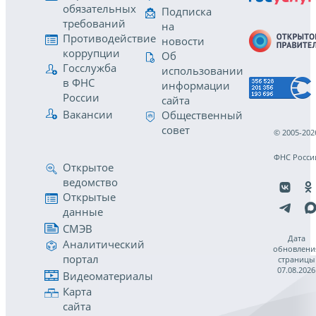
обязательных
Подписка
требований
на
Противодействие
новости
коррупции
Об
Госслужба
использовании
в ФНС
информации
России
сайта
Вакансии
Общественный
совет
© 2005-202
ФНС Росси
Открытое
ведомство
Открытые
данные
СМЭВ
Дата
Аналитический
обновлени
портал
страницы
07.08.2026
Видеоматериалы
Карта
сайта