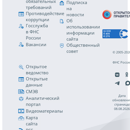
обязательных
Подписка
требований
на
Противодействие
новости
коррупции
Об
Госслужба
использовании
в ФНС
информации
России
сайта
Вакансии
Общественный
совет
© 2005-202
ФНС Росси
Открытое
ведомство
Открытые
данные
СМЭВ
Дата
Аналитический
обновлени
портал
страницы
08.08.2026
Видеоматериалы
Карта
сайта