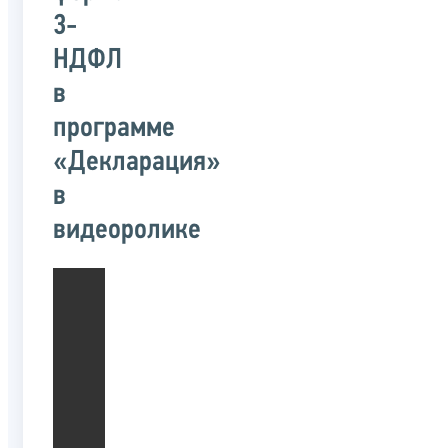
3-
НДФЛ
в
программе
«Декларация»
в
видеоролике