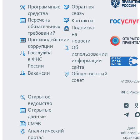
Программные
Обратная
средства
связь
Перечень
Контакты
обязательных
Подписка
требований
на
Противодействие
новости
коррупции
Об
Госслужба
использовании
в ФНС
информации
России
сайта
Вакансии
Общественный
совет
© 2005-202
ФНС Росси
Открытое
ведомство
Открытые
данные
СМЭВ
Дата
Аналитический
обновлени
портал
страницы