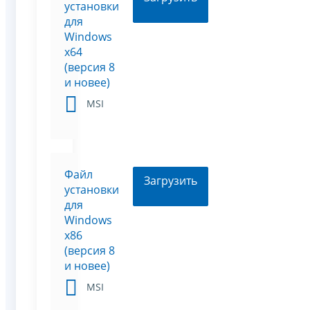
установки
для
Windows
x64
(версия 8
и новее)
MSI
Файл
Загрузить
установки
для
Windows
x86
(версия 8
и новее)
MSI