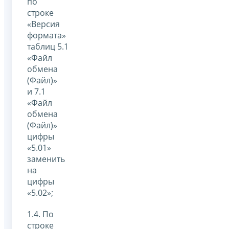
по
строке
«Версия
формата»
таблиц 5.1
«Файл
обмена
(Файл)»
и 7.1
«Файл
обмена
(Файл)»
цифры
«5.01»
заменить
на
цифры
«5.02»;
1.4. По
строке