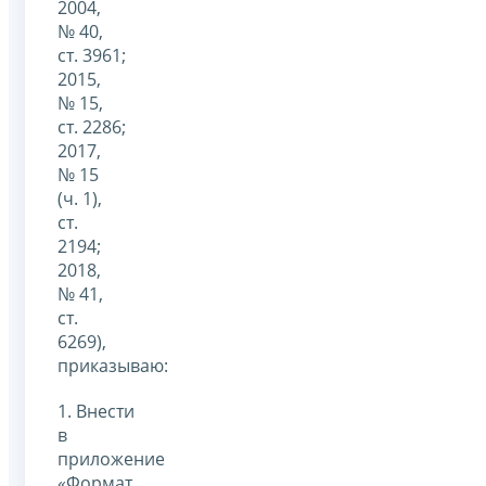
2004,
№ 40,
ст. 3961;
2015,
№ 15,
ст. 2286;
2017,
№ 15
(ч. 1),
ст.
2194;
2018,
№ 41,
ст.
6269),
приказываю:
1. Внести
в
приложение
«Формат