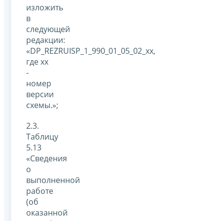
изложить
в
следующей
редакции:
«DP_REZRUISP_1_990_01_05_02_xx,
где xx
-
номер
версии
схемы.»;
2.3.
Таблицу
5.13
«Сведения
о
выполненной
работе
(об
оказанной