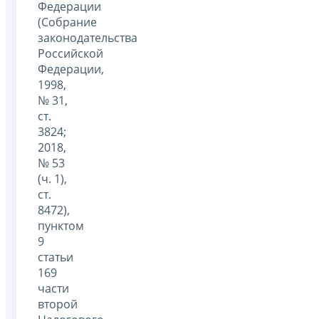
Федерации
(Собрание
законодательства
Российской
Федерации,
1998,
№ 31,
ст.
3824;
2018,
№ 53
(ч. 1),
ст.
8472),
пунктом
9
статьи
169
части
второй