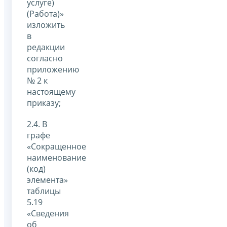
услуге)
(Работа)»
изложить
в
редакции
согласно
приложению
№ 2 к
настоящему
приказу;
2.4. В
графе
«Сокращенное
наименование
(код)
элемента»
таблицы
5.19
«Сведения
об