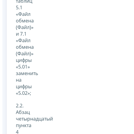
таблиц
5.1
«Файл
обмена
(Файл)»
и 7.1
«Файл
обмена
(Файл)»
цифры
«5.01»
заменить
на
цифры
«5.02»;
2.2.
Абзац
четырнадцатый
пункта
4