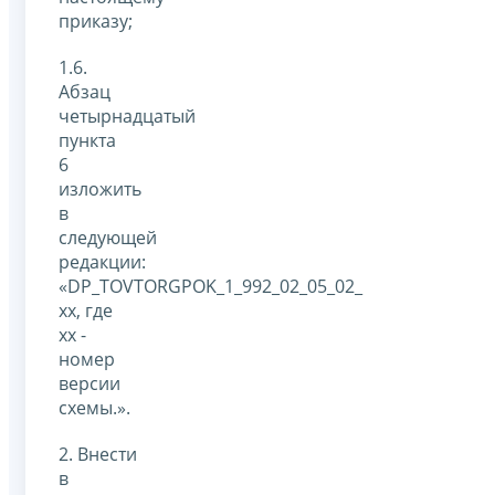
приказу;
1.6.
Абзац
четырнадцатый
пункта
6
изложить
в
следующей
редакции:
«DP_TOVTORGPOK_1_992_02_05_02_
xx, где
xx -
номер
версии
схемы.».
2. Внести
в