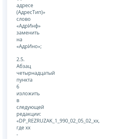
адресе
(АдресТип)»
слово
«АдрИнф»
заменить
на
«АдрИно»;
2.5.
Абзац
четырнадцатый
пункта
6
изложить
в
следующей
редакции:
«DP_REZRUZAK_1_990_02_05_02_xx,
где xx
-