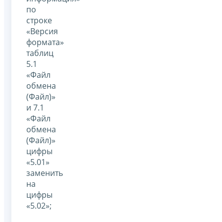
по
строке
«Версия
формата»
таблиц
5.1
«Файл
обмена
(Файл)»
и 7.1
«Файл
обмена
(Файл)»
цифры
«5.01»
заменить
на
цифры
«5.02»;