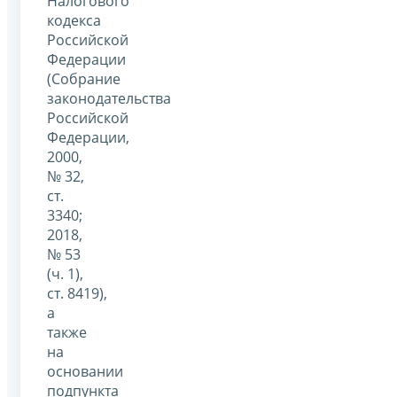
Налогового
кодекса
Российской
Федерации
(Собрание
законодательства
Российской
Федерации,
2000,
№ 32,
ст.
3340;
2018,
№ 53
(ч. 1),
ст. 8419),
а
также
на
основании
подпункта