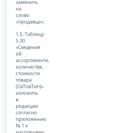
заменить
на
слово
«продавца»;
1.5. Таблицу
5.30
«Сведения
об
ассортименте,
количестве,
стоимости
товара
(СвТовТип)»
изложить
в
редакции
согласно
приложению
№ 1 к
настоящему