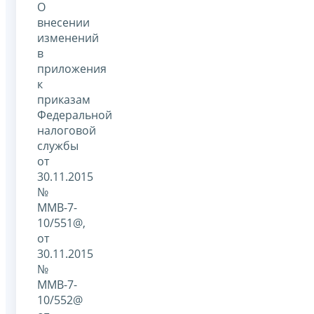
О
внесении
изменений
в
приложения
к
приказам
Федеральной
налоговой
службы
от
30.11.2015
№
ММВ-7-
10/551@,
от
30.11.2015
№
ММВ-7-
10/552@