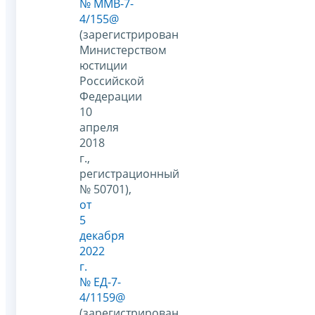
№ ММВ-7-
4/155@
(зарегистрирован
Министерством
юстиции
Российской
Федерации
10
апреля
2018
г.,
регистрационный
№ 50701),
от
5
декабря
2022
г.
№ ЕД-7-
4/1159@
(зарегистрирован