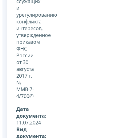
служащих
и
урегулированию
конфликта
интересов,
утвержденное
приказом
ФНС
России
от 30
августа
2017 г.
№
ММВ-7-
4/700@
Дата
документа:
11.07.2024
Вид
документа: