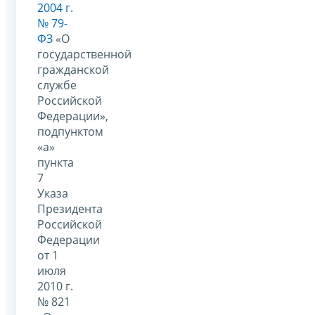
2004 г.
№ 79-
ФЗ
«О
государственной
гражданской
службе
Российской
Федерации»,
подпунктом
«а»
пункта
7
Указа
Президента
Российской
Федерации
от 1
июля
2010 г.
№ 821