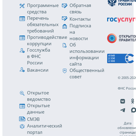
Программные
Обратная
средства
связь
Перечень
Контакты
обязательных
Подписка
требований
на
Противодействие
новости
коррупции
Об
Госслужба
использовании
в ФНС
информации
России
сайта
Вакансии
Общественный
совет
© 2005-202
ФНС Росси
Открытое
ведомство
Открытые
данные
СМЭВ
Дата
Аналитический
обновлени
портал
страницы