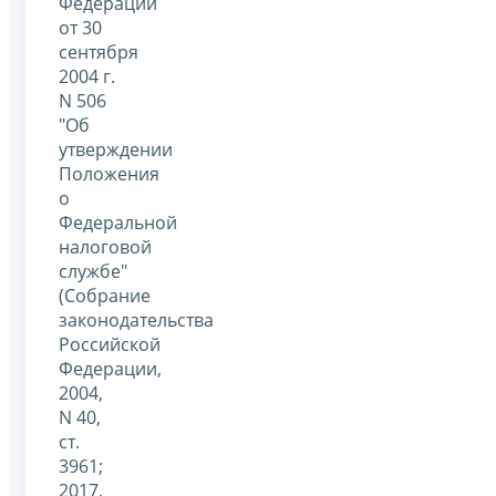
Федерации
от 30
сентября
2004 г.
N 506
"Об
утверждении
Положения
о
Федеральной
налоговой
службе"
(Собрание
законодательства
Российской
Федерации,
2004,
N 40,
ст.
3961;
2017,