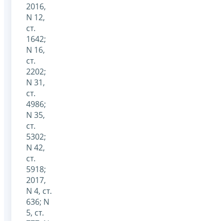
2016,
N 12,
ст.
1642;
N 16,
ст.
2202;
N 31,
ст.
4986;
N 35,
ст.
5302;
N 42,
ст.
5918;
2017,
N 4, ст.
636; N
5, ст.