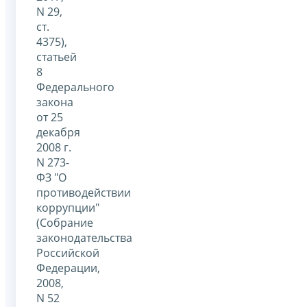
N 29,
ст.
4375),
статьей
8
Федерального
закона
от 25
декабря
2008 г.
N 273-
ФЗ "О
противодействии
коррупции"
(Собрание
законодательства
Российской
Федерации,
2008,
N 52