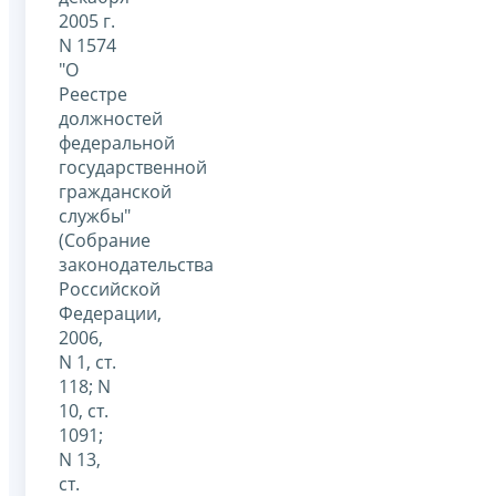
2005 г.
N 1574
"О
Реестре
должностей
федеральной
государственной
гражданской
службы"
(Собрание
законодательства
Российской
Федерации,
2006,
N 1, ст.
118; N
10, ст.
1091;
N 13,
ст.