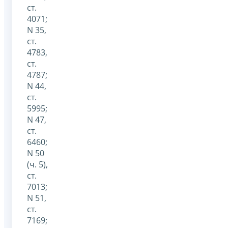
ст.
4071;
N 35,
ст.
4783,
ст.
4787;
N 44,
ст.
5995;
N 47,
ст.
6460;
N 50
(ч. 5),
ст.
7013;
N 51,
ст.
7169;