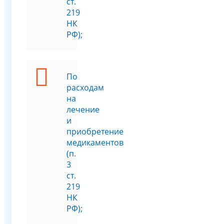
ст.
219
НК
РФ);
По
расходам
на
лечение
и
приобретение
медикаментов
(п.
3
ст.
219
НК
РФ);