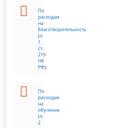
По
расходам
на
благотворительность
(п.
1
ст.
219
НК
РФ);
По
расходам
на
обучение
(п.
2