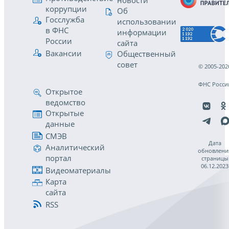
новости
коррупции
Об
Госслужба
использовании
в ФНС
информации
России
сайта
Вакансии
Общественный
совет
© 2005-202
ФНС Росси
Открытое
ведомство
Открытые
данные
СМЭВ
Дата
Аналитический
обновлени
портал
страницы
06.12.2023
Видеоматериалы
Карта
сайта
RSS