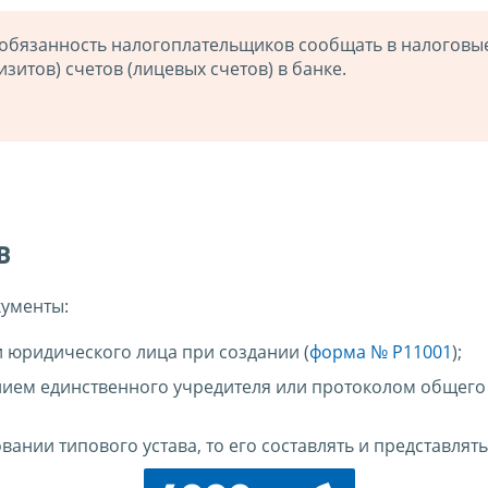
а обязанность налогоплательщиков сообщать в налоговы
зитов) счетов (лицевых счетов) в банке.
в
кументы:
и юридического лица при создании (
форма № Р11001
);
ием единственного учредителя или протоколом общего
вании типового устава, то его составлять и представлять