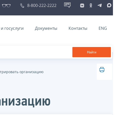
8-800-222-2222
и госуслуги
Документы
Контакты
ENG
Найти
стрировать организацию
анизацию