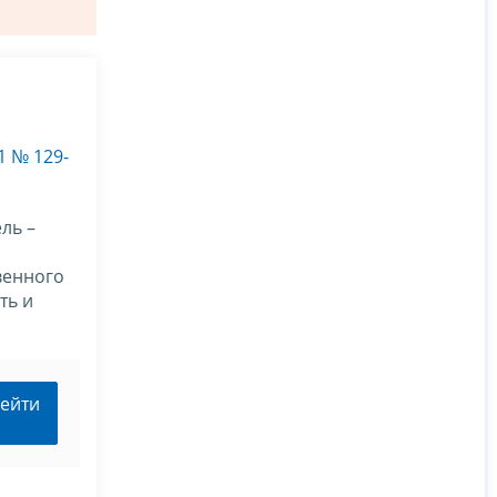
1 № 129-
ль –
венного
ть и
ейти