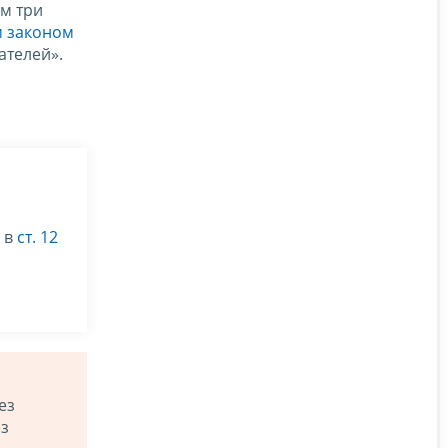
ем три
 законом
ателей».
 в
ст. 12
ез
ез