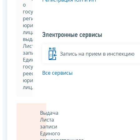
о
государственной
регистрации
юридического
лица
Электронные сервисы
выдаётся
Лист
записи
Запись на прием в инспекцию
Единого
государственного
Все сервисы
реестра
юридических
лиц.
Выдача
Листа
записи
Единого