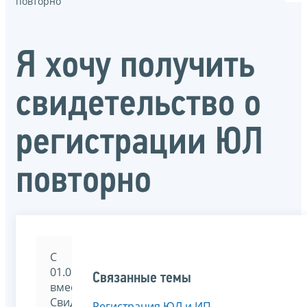
повторно
Я хочу получить
свидетельство о
регистрации ЮЛ
повторно
С
01.01.2017
Связанные темы
вместо
Свидетельства
Регистрация ЮЛ и ИП