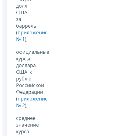
долл.
США
за
баррель
(
приложение
№ 1
);
официальные
курсы
доллара
США к
рублю
Российской
Федерации
(
приложение
№ 2
);
среднее
значение
курса