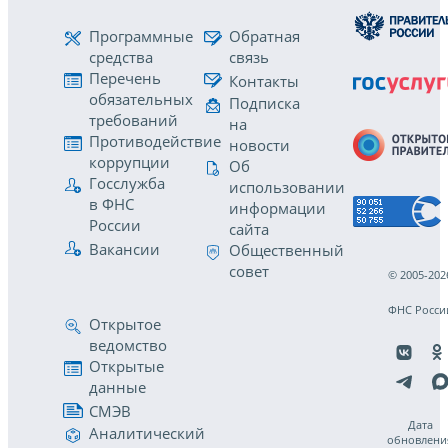
Программные
Обратная
средства
связь
Перечень
Контакты
обязательных
Подписка
требований
на
Противодействие
новости
коррупции
Об
Госслужба
использовании
в ФНС
информации
России
сайта
Вакансии
Общественный
совет
© 2005-202
ФНС Росси
Открытое
ведомство
Открытые
данные
СМЭВ
Дата
Аналитический
обновлени