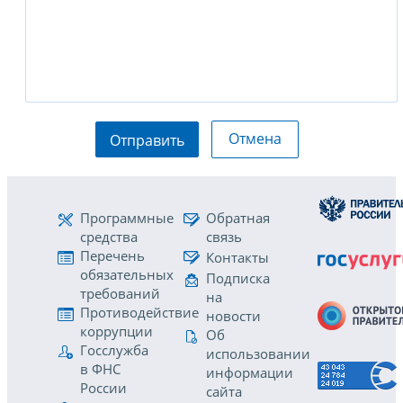
Отмена
Отправить
Программные
Обратная
средства
связь
Перечень
Контакты
обязательных
Подписка
требований
на
Противодействие
новости
коррупции
Об
Госслужба
использовании
в ФНС
информации
России
сайта