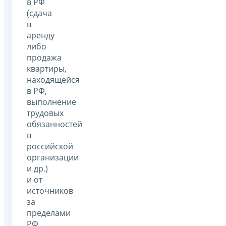
в РФ
(сдача
в
аренду
либо
продажа
квартиры,
находящейся
в РФ,
выполнение
трудовых
обязанностей
в
российской
организации
и др.)
и от
источников
за
пределами
РФ