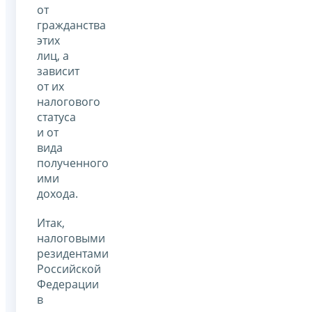
от
гражданства
этих
лиц, а
зависит
от их
налогового
статуса
и от
вида
полученного
ими
дохода.
Итак,
налоговыми
резидентами
Российской
Федерации
в