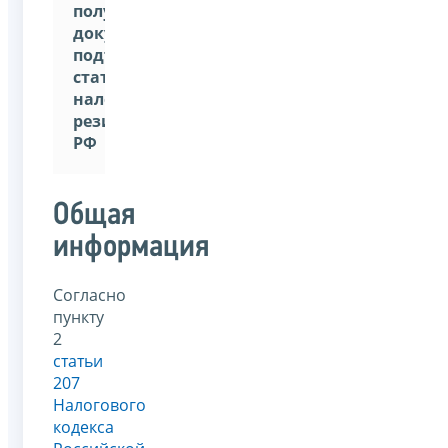
получение
документа,
подтверждающего
статус
налогового
резидента
РФ
Общая
информация
Согласно
пункту
2
статьи
207
Налогового
кодекса