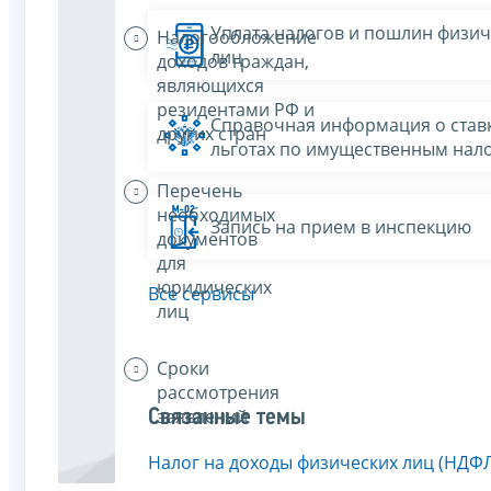
Уплата налогов и пошлин физич
Налогообложение
лиц
доходов граждан,
являющихся
резидентами РФ и
Справочная информация о ставк
других стран
льготах по имущественным нал
Перечень
необходимых
Запись на прием в инспекцию
документов
для
юридических
Все сервисы
лиц
Сроки
рассмотрения
заявлений
Связанные темы
Налог на доходы физических лиц (НДФ