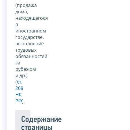
(продажа
дома,
находящегося
в
иностранном
государстве,
выполнение
трудовых
обязанностей
за
рубежом
и др.)
(
ст.
208
НК
РФ
).
Содержание
страницы