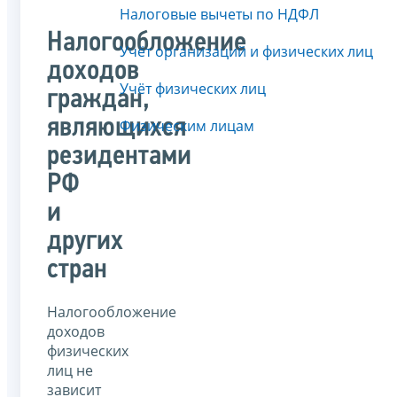
Налоговые вычеты по НДФЛ
Налогообложение
Учёт организаций и физических лиц
доходов
Учёт физических лиц
граждан,
являющихся
Физическим лицам
резидентами
РФ
и
других
стран
Налогообложение
доходов
физических
лиц не
зависит