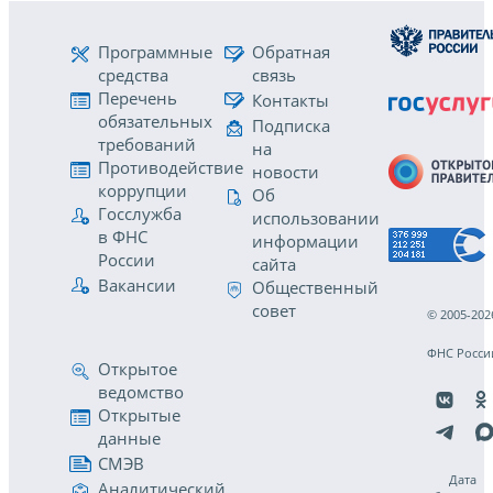
Программные
Обратная
средства
связь
Перечень
Контакты
обязательных
Подписка
требований
на
Противодействие
новости
коррупции
Об
Госслужба
использовании
в ФНС
информации
России
сайта
Вакансии
Общественный
совет
© 2005-202
ФНС Росси
Открытое
ведомство
Открытые
данные
СМЭВ
Дата
Аналитический