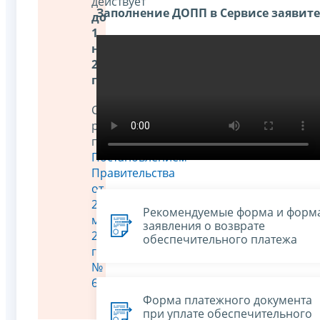
действует
Заполнение ДОПП в Сервисе заявит
до
1
ноября
2026
года
.
Соответствующее
решение
принято
Постановлением
Правительства
от
29
Рекомендуемые форма и форм
мая
заявления о возврате
2026
обеспечительного платежа
года
№
641
.
Форма платежного документа
при уплате обеспечительного