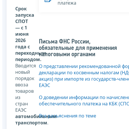
платежа
Срок
запуска
СПОТ
— с 1
июня
2026
Письма ФНС России,
года c
обязательные для применения
переходным
налоговыми органами
периодом.
Вводится
О представлении рекомендованной фо
новый
декларации по косвенным налогам (НД
порядок
акциз) при импорте из государств-член
ввоза
ЕАЭС
товаров
из
О доведении информации по начисле
стран
обеспечительного платежа на КБК (СПО
ЕАЭС
Все разъяснения по теме
автомобильным
транспортом
.