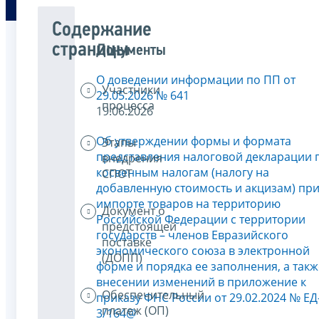
Содержание
страницы
Документы
О доведении информации по ПП от
Участники
29.05.2026 № 641
процесса
19.06.2026
Об утверждении формы и формата
Этапы
представления налоговой декларации 
внедрения
косвенным налогам (налогу на
СПОТ
добавленную стоимость и акцизам) пр
импорте товаров на территорию
Документ о
Российской Федерации с территории
предстоящей
государств – членов Евразийского
поставке
экономического союза в электронной
(ДОПП)
форме и порядка ее заполнения, а такж
внесении изменений в приложение к
Обеспечительный
приказу ФНС России от 29.02.2024 № ЕД
платеж (ОП)
3/164@