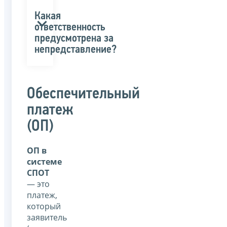
Какая
ответственность
предусмотрена за
непредставление?
Обеспечительный
платеж
(ОП)
ОП в
системе
СПОТ
— это
платеж,
который
заявитель