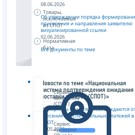
08.06.2026
Товары,
Об утверждении порядка формировани
исключаемые
присвоения и направления заявителю
из СПОТ
визуализированной ссылки
02.06.2026
Нормативная
база
Все документы по теме
Новости по теме «Национальная
система подтверждения ожидания
Сервис
поставки товаров (СПОТ)»
заявителя
(СПОТ)
Импортеры на месяц освобождаются о
внесения обеспечительных платежей в
СПОТ
Сервис
30.05.2026
проверки