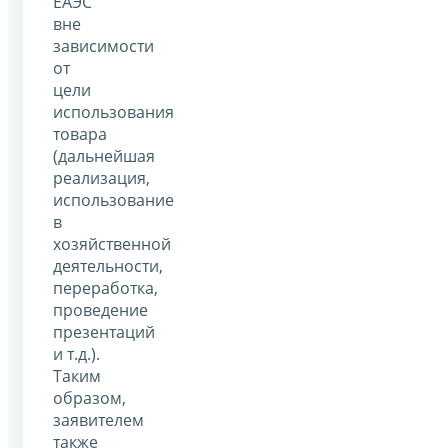
ЕАЭС
вне
зависимости
от
цели
использования
товара
(дальнейшая
реализация,
использование
в
хозяйственной
деятельности,
переработка,
проведение
презентаций
и т.д.).
Таким
образом,
заявителем
также