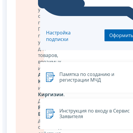
от
уплаты
обеспечительного
платежа.
Переходный
Настройка
Оформит
период
подписки
устанавливается
для
товаров,
ввозимых
из
Памятка по созданию и
Армении
,
регистрации МЧД
Казахстана
и
Киргизии
.
Для
Республики
Инструкция по входу в Сервис
Беларусь
Заявителя
данное
освобождение