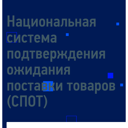
Национальная
система
подтверждения
ожидания
поставки товаров
(СПОТ)