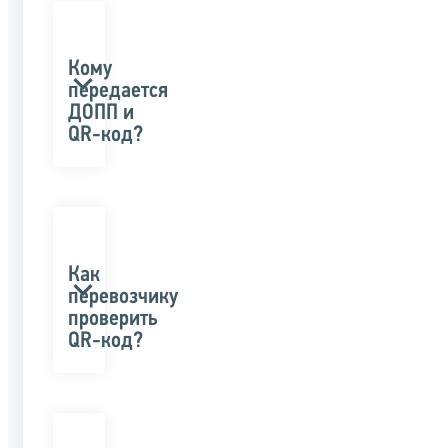
Кому
передается
ДОПП и
QR-код?
Как
перевозчику
проверить
QR-код?