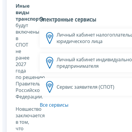
Иные
виды
транспорта
Электронные сервисы
будут
включены
Личный кабинет налогоплатель
в
юридического лица
СПОТ
не
ранее
Личный кабинет индивидуально
2027
предпринимателя
года
по решению
Правительства
Сервис заявителя (СПОТ)
Российской
Федерации.
Все сервисы
Новшество
заключается
в том,
что