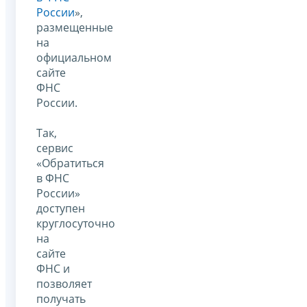
России
»,
размещенные
на
официальном
сайте
ФНС
России.
Так,
сервис
«Обратиться
в ФНС
России»
доступен
круглосуточно
на
сайте
ФНС и
позволяет
получать