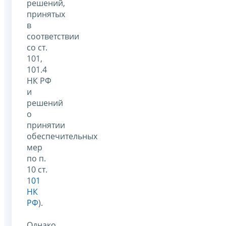
решений,
принятых
в
соответствии
со ст.
101,
101.4
НК РФ
и
решений
о
принятии
обеспечительных
мер
по п.
10 ст.
1
01
НК
РФ
).
Однако