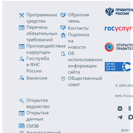
Программные
Обратная
средства
связь
Перечень
Контакты
обязательных
Подписка
требований
на
Противодействие
новости
коррупции
Об
Госслужба
использовании
в ФНС
информации
России
сайта
Вакансии
Общественный
совет
© 2005-202
ФНС Росси
Открытое
ведомство
Открытые
данные
СМЭВ
Дата
Аналитический