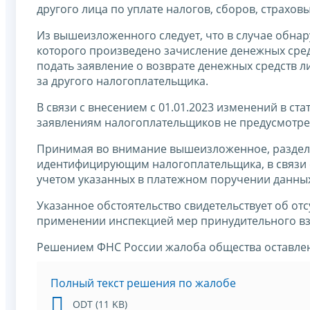
другого лица по уплате налогов, сборов, страховы
Из вышеизложенного следует, что в случае обна
которого произведено зачисление денежных сред
подать заявление о возврате денежных средств л
за другого налогоплательщика.
В связи с внесением с 01.01.2023 изменений в ст
заявлениям налогоплательщиков не предусмотре
Принимая во внимание вышеизложенное, раздел 
идентифицирующим налогоплательщика, в связи с
учетом указанных в платежном поручении данных
Указанное обстоятельство свидетельствует об о
применении инспекцией мер принудительного вз
Решением ФНС России жалоба общества оставлен
Полный текст решения по жалобе
ODT (11 KB)