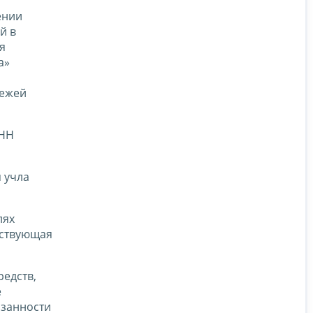
ении
й в
я
а»
тежей
ИНН
 учла
лях
тствующая
редств,
е
язанности