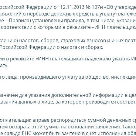
ссийской Федерации от 12.11.2013 № 107н «Об утвержд
ряжений о переводе денежных средств в уплату платеже
 – Правила) установлены правила, в том числе, указани
соответствии с которыми в реквизите «ИНН плательщик
слению) налогов, сборов, страховых взносов и иных пла
 Российской Федерации о налогах и сборах.
ии в реквизите «ИНН плательщика» надлежало указать 
ату.
го лица, производившего уплату за общество, инспекция
азначен для указания дополнительной информации в це
азания данных о лице, за которое производится соотве
огоплательщик вправе распорядиться суммой денежных с
ем возврата этой суммы на основании заявления. Такж
ое сальдо ЕНС может быть зачтено в счет исполнения об