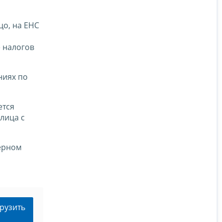
цо, на ЕНС
е налогов
ниях по
ется
лица с
мерном
рузить