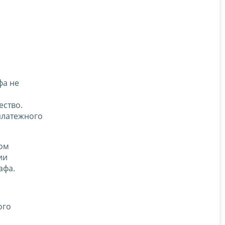
фа не
ество.
платежного
ном
ии
афа.
ого