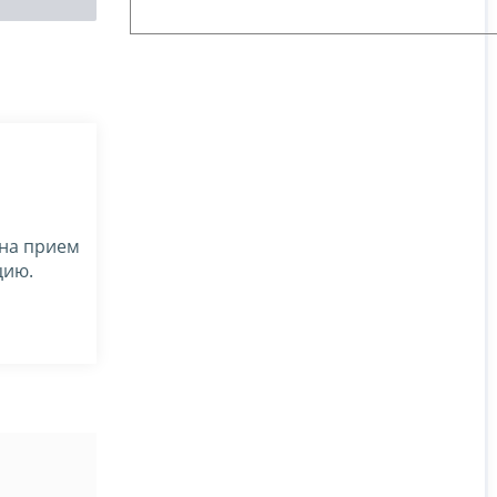
 на прием
цию.