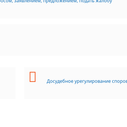
росом, заявлением, предложением, подать жалобу
Досудебное урегулирование споро