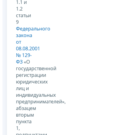
1.1 и
1.2
статьи
9
Федерального
закона
от
08.08.2001
№ 129-
ФЗ
«О
государственной
регистрации
юридических
лиц и
индивидуальных
предпринимателей»,
абзацем
вторым
пункта
1,
подпунктами