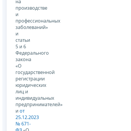
на
производстве
и
профессиональных
заболеваний»
и
статьи
5 и 6
Федерального
закона
«О
государственной
регистрации
юридических
лиц и
индивидуальных
предпринимателей»
и
от
25.12.2023
№ 671-
ФЗ
«О