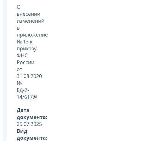
О
внесении
изменений
в
приложение
№ 13 к
приказу
ФНС
России
от
31.08.2020
№
ЕД-7-
14/617@
Дата
документа:
25.07.2025
Вид
документа: