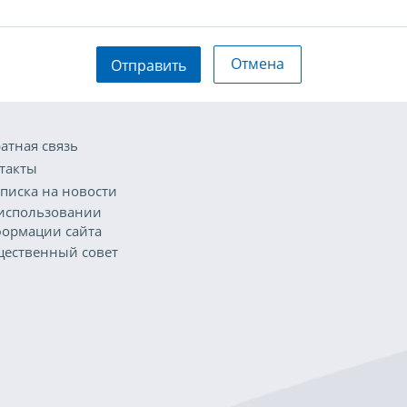
Отмена
Отправить
атная связь
такты
писка на новости
использовании
ормации сайта
ественный совет