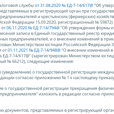
налоговой службы
от 31.08.2020 № ЕД-7-14/617@
"Об утве
редставляемых в регистрирующий орган при государств
редпринимателей и крестьянских (фермерских) хозяйств
ской Федерации 15.09.2020, регистрационный № 59872) 
и
от 06.11.2020 № ЕД-7-14/794@
"Об утверждении формы и
есения записи в Единый государственный реестр юриди
ьных предпринимателей, и о внесении изменений в при
ирован Министерством юстиции Российской Федерации 31
и от
01.11.2021 № ЕД-7-14/948@
"О внесении изменений в
 № ЕД-7-14/617@" (зарегистрирован Министерством юсти
ный № 66212), следующие изменения:
е (уведомление) о государственной регистрации между
дакции согласно приложению № 1 к настоящему приказу
ие о государственной регистрации прекращения физиче
 предпринимателя" изложить в редакции согласно прил
ию документов, представляемых в регистрирующий орган