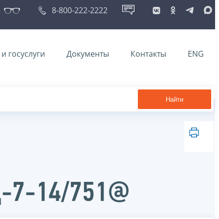
8-800-222-2222
и госуслуги
Документы
Контакты
ENG
Найти
Д-7-14/751@