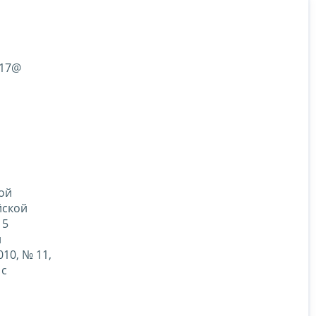
617@
ной
йской
 5
й
10, № 11,
 с