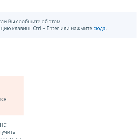
сли Вы сообщите об этом.
цию клавиш: Ctrl + Enter или нажмите
сюда
.
тся
ФНС
лучить
зоваться