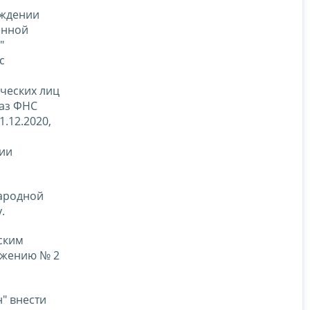
рждении
енной
"
с
ческих лиц
каз ФНС
.12.2020,
ции
народной
.
ским
ожению № 2
" внести