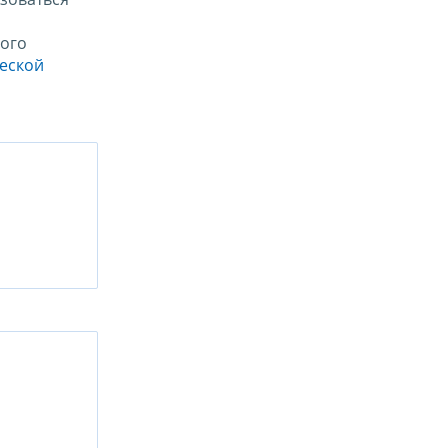
ого
ческой