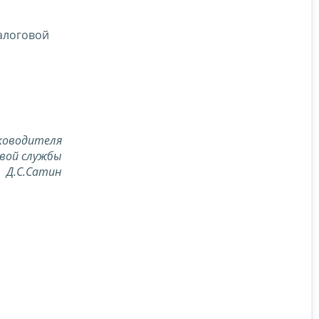
алоговой
ководителя
вой службы
Д.С.Сатин