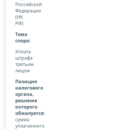
Российской
Федерации
(НК
РФ)
Тема
спора:
Уплата
штрафа
третьим
лицом
Позиция
налогового
органа,
решение
которого
обжалуется:
сумма
уплаченного