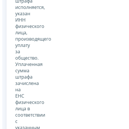
штрафа
исполняется,
указан
ИНН
физического
лица,
производящего
уплату
за
общество.
Уплаченная
сумма
штрафа
зачислена
на
ЕНС
физического
лица в
соответствии
с
указанным