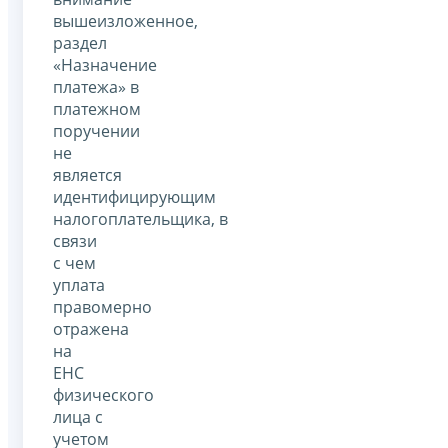
вышеизложенное,
раздел
«Назначение
платежа» в
платежном
поручении
не
является
идентифицирующим
налогоплательщика, в
связи
с чем
уплата
правомерно
отражена
на
ЕНС
физического
лица с
учетом