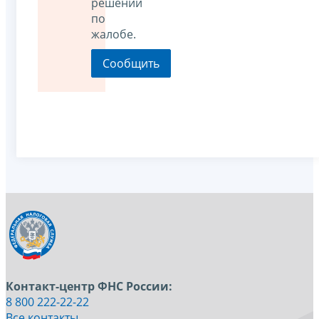
решении
по
жалобе.
Контакт-центр ФНС России:
8 800 222-22-22
Все контакты