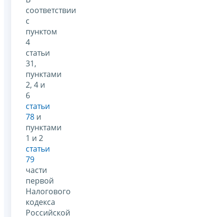
соответствии
с
пунктом
4
статьи
31,
пунктами
2, 4 и
6
статьи
78
и
пунктами
1 и 2
статьи
79
части
первой
Налогового
кодекса
Российской