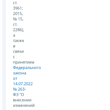
ст.
3961;
2015,
№ 15,
ст.
2286),
а
также
в
связи
с
принятием
Федерального
закона
от
14.07.2022
№ 263-
ФЗ
"О
внесении
изменений