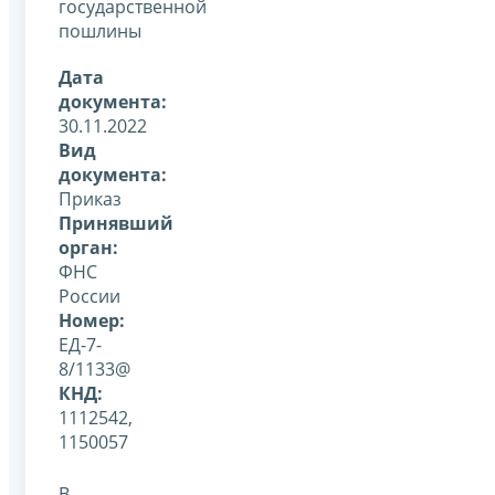
государственной
пошлины
Дата
документа:
30.11.2022
Вид
документа:
Приказ
Принявший
орган:
ФНС
России
Номер:
ЕД-7-
8/1133@
КНД:
1112542,
1150057
В