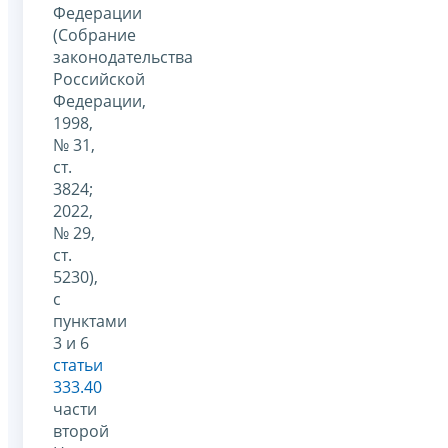
Федерации
(Собрание
законодательства
Российской
Федерации,
1998,
№ 31,
ст.
3824;
2022,
№ 29,
ст.
5230),
с
пунктами
3 и 6
статьи
333.40
части
второй