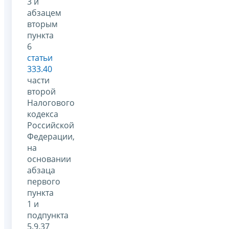
3 и
абзацем
вторым
пункта
6
статьи
333.40
части
второй
Налогового
кодекса
Российской
Федерации,
на
основании
абзаца
первого
пункта
1 и
подпункта
5.9.37