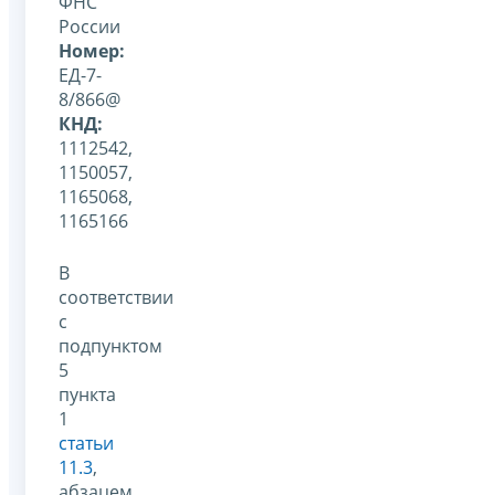
ФНС
России
Номер:
ЕД-7-
8/866@
КНД:
1112542,
1150057,
1165068,
1165166
В
соответствии
с
подпунктом
5
пункта
1
статьи
11.3
,
абзацем