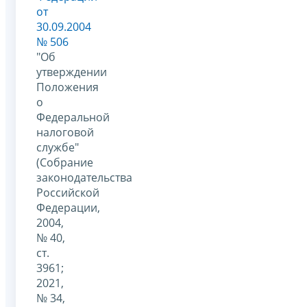
от
30.09.2004
№ 506
"Об
утверждении
Положения
о
Федеральной
налоговой
службе"
(Собрание
законодательства
Российской
Федерации,
2004,
№ 40,
ст.
3961;
2021,
№ 34,