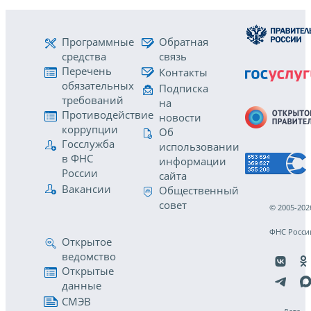
Программные
Обратная
средства
связь
Перечень
Контакты
обязательных
Подписка
требований
на
Противодействие
новости
коррупции
Об
Госслужба
использовании
в ФНС
информации
России
сайта
Вакансии
Общественный
совет
© 2005-202
ФНС Росси
Открытое
ведомство
Открытые
данные
СМЭВ