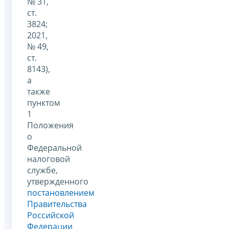
№ 31,
ст.
3824;
2021,
№ 49,
ст.
8143),
а
также
пунктом
1
Положения
о
Федеральной
налоговой
службе,
утвержденного
постановлением
Правительства
Российской
Федерации