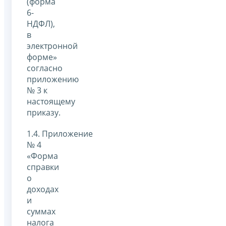
(форма
6-
НДФЛ),
в
электронной
форме»
согласно
приложению
№ 3 к
настоящему
приказу.
1.4. Приложение
№ 4
«Форма
справки
о
доходах
и
суммах
налога