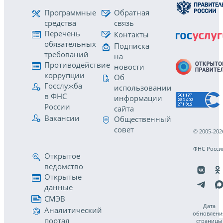
Программные
Обратная
средства
связь
Перечень
Контакты
обязательных
Подписка
требований
на
Противодействие
новости
коррупции
Об
Госслужба
использовании
в ФНС
информации
России
сайта
Вакансии
Общественный
совет
© 2005-202
ФНС Росси
Открытое
ведомство
Открытые
данные
СМЭВ
Дата
Аналитический
обновлени
портал
страницы