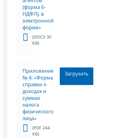
агентом
(форма 6-
НДФЛ), в
электронной
форме»
(DOCX 30
KB)
Приложение
Загрузить
№ 4: «Форма
справки о
доходах и
суммах
налога
физического
лица»
(PDF 244
KB)