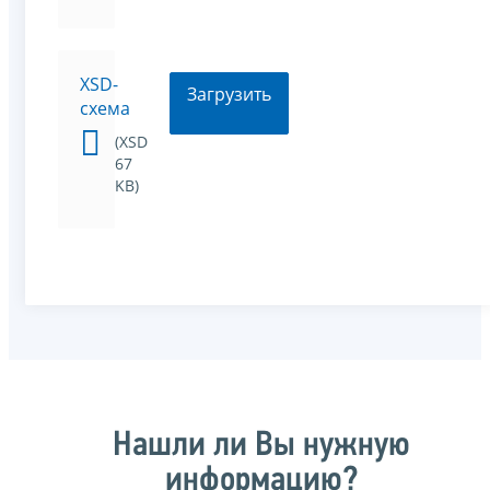
XSD-
Загрузить
схема
(XSD
67
KB)
Нашли ли Вы нужную
информацию?