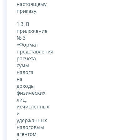
настоящему
приказу.
1.3. В
приложение
№ 3
«Формат
представления
расчета
сумм
налога
на
доходы
физических
лиц,
исчисленных
и
удержанных
налоговым
агентом