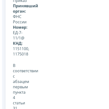
Приказ
Принявший
орган:
ФНС
России
Номер:
ЕД-7-
11/1@
КНД:
1151100,
1175018
В
соответствии
с
абзацем
первым
пункта
4
статьи
31