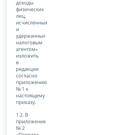
доходы
физических
лиц,
исчисленных
и
удержанных
налоговым
агентом»
изложить
в
редакции
согласно
приложению
№ 1 к
настоящему
приказу.
1.2. В
приложение
№ 2
«Порядок