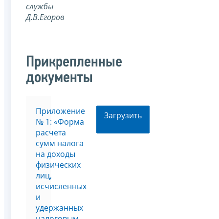
службы
Д.В.Егоров
Прикрепленные
документы
Приложение
Загрузить
№ 1: «Форма
расчета
сумм налога
на доходы
физических
лиц,
исчисленных
и
удержанных
налоговым