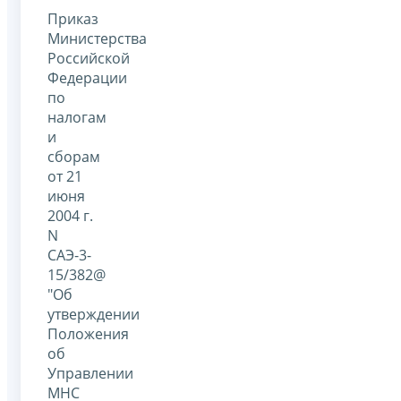
Приказ
Министерства
Российской
Федерации
по
налогам
и
сборам
от 21
июня
2004 г.
N
САЭ-3-
15/382@
"Об
утверждении
Положения
об
Управлении
МНС