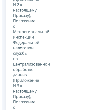
N 2 к
настоящему
Приказу),
Положение
о
Межрегиональной
инспекции
Федеральной
налоговой
службы
по
централизованной
обработке
данных
(Приложение
N 3 к
настоящему
Приказу),
Положение
о