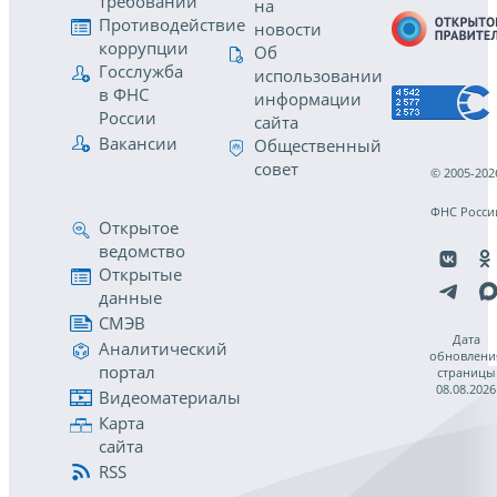
требований
на
Противодействие
новости
коррупции
Об
Госслужба
использовании
в ФНС
информации
России
сайта
Вакансии
Общественный
совет
© 2005-202
ФНС Росси
Открытое
ведомство
Открытые
данные
СМЭВ
Дата
Аналитический
обновлени
портал
страницы
08.08.2026
Видеоматериалы
Карта
сайта
RSS