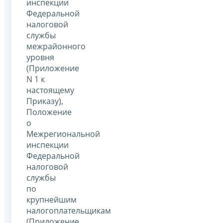
инспекции
Федеральной
налоговой
службы
межрайонного
уровня
(Приложение
N 1 к
настоящему
Приказу),
Положение
о
Межрегиональной
инспекции
Федеральной
налоговой
службы
по
крупнейшим
налогоплательщикам
(Приложение