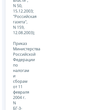
власти",
N 50,
15.12.2003;
"Российская
газета",
N 159,
12.08.2003);
Приказ
Министерства
Российской
Федерации
по
налогам
и
сборам
от 11
февраля
2004 г.
N
БГ-3-