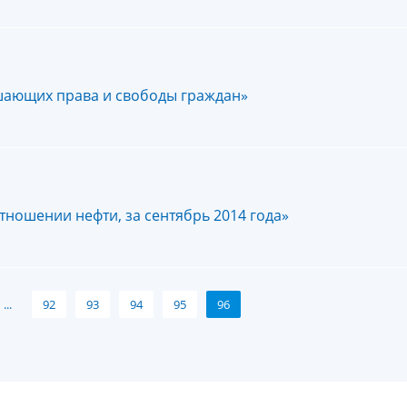
ушающих права и свободы граждан»
ношении нефти, за сентябрь 2014 года»
...
92
93
94
95
96