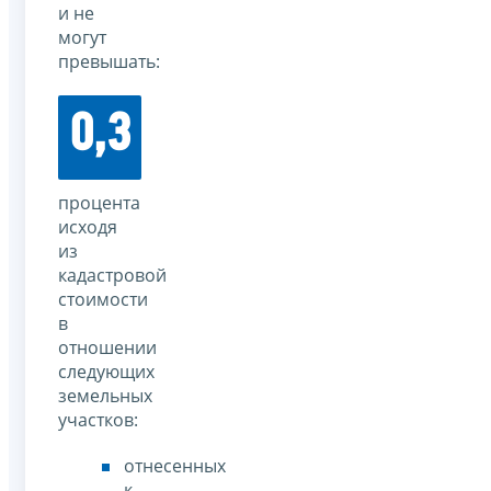
и не
могут
превышать:
0,3
процента
исходя
из
кадастровой
стоимости
в
отношении
следующих
земельных
участков:
отнесенных
к