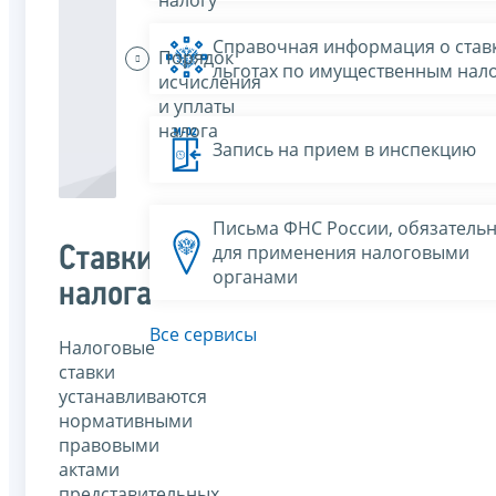
Справочная информация о ставк
Порядок
льготах по имущественным нал
исчисления
и уплаты
налога
Запись на прием в инспекцию
Письма ФНС России, обязатель
для применения налоговыми
Ставки
органами
налога
Все сервисы
Налоговые
ставки
устанавливаются
нормативными
правовыми
актами
представительных