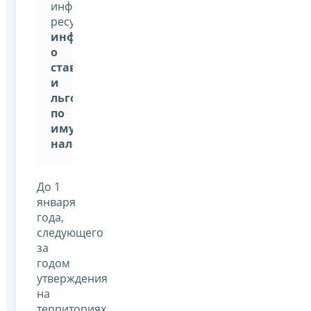
информационным
ресурсом:
«Справочная
информация
о
ставках
и
льготах
по
имущественным
налогам»
До 1
января
года,
следующего
за
годом
утверждения
на
территориях