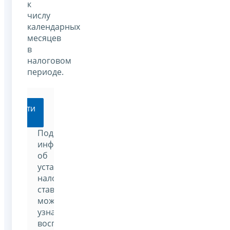
к
числу
календарных
месяцев
в
налоговом
периоде.
Перейти
Подробную
информацию
об
установленных
налоговых
ставках
можно
узнать,
воспользовавшись