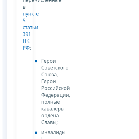
перечисленные
в
пункте
5
статьи
391
НК
РФ
:
Герои
Советского
Союза,
Герои
Российской
Федерации,
полные
кавалеры
ордена
Славы;
инвалиды