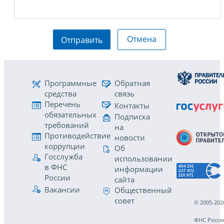
Отмена
Отправить
Программные
Обратная
средства
связь
Перечень
Контакты
обязательных
Подписка
требований
на
Противодействие
новости
коррупции
Об
Госслужба
использовании
в ФНС
информации
России
сайта
Вакансии
Общественный
совет
© 2005-202
ФНС Росси