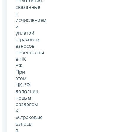
положения,
связанные
с
исчислением
и
уплатой
страховых
взносов
перенесены
в НК
РФ.
При
этом
НК РФ
дополнен
новым
разделом
XI
«Страховые
взносы
в