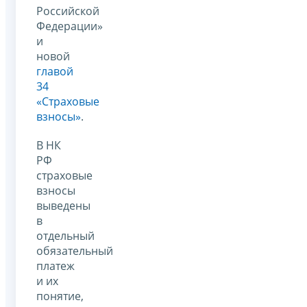
Российской
Федерации»
и
новой
главой
34
«Страховые
взносы»
.
В НК
РФ
страховые
взносы
выведены
в
отдельный
обязательный
платеж
и их
понятие,