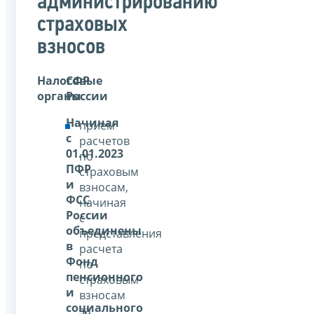
администрированию
страховых
взносов
Налоговые
СФР
органы
России
Начиная
прием
с
расчетов
01.01.2023
по
ПФР
страховым
и
взносам,
ФСС
начиная
России
с
объединены
представления
в
расчета
Фонд
по
пенсионного
страховым
и
взносам
социального
за