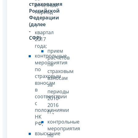
страхования
отчетный
Российской
период
Федерации
-
(далее
1
-
квартал
СФР)
2017
года;
прием
контрольные
расчетов
мероприятия
по
по
страховым
страховым
взносам
взносам
за
в
периоды
соответствии
2010-
с
2016
положениями
гг.;
НК
контрольные
РФ;
мероприятия
взыскание
по