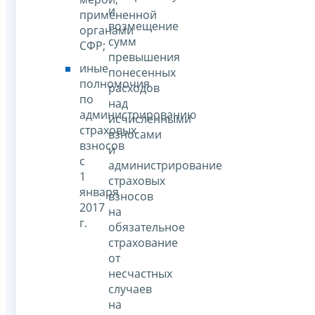
и
примененной
возмещение
органами
сумм
СФР;
превышения
иные
понесенных
полномочия
расходов
по
над
администрированию
исчисленными
страховых
взносами
взносов
и
с
администрирование
1
страховых
января
взносов
2017
на
г.
обязательное
страхование
от
несчастных
случаев
на