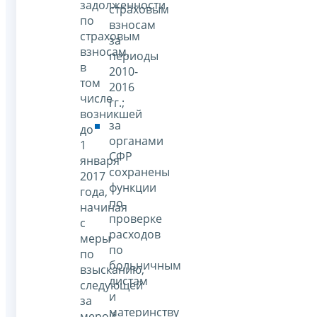
задолженности
страховым
по
взносам
страховым
за
взносам,
периоды
в
2010-
том
2016
числе
гг.;
возникшей
за
до
органами
1
СФР
января
сохранены
2017
функции
года,
по
начиная
проверке
с
расходов
меры
по
по
больничным
взысканию,
листам
следующей
и
за
материнству
мерой,