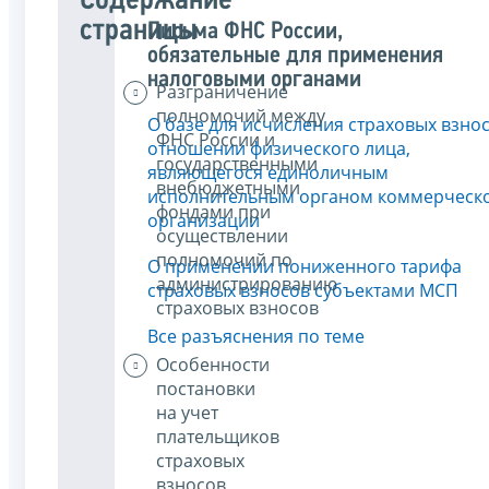
Содержание
страницы
Письма ФНС России,
обязательные для применения
налоговыми органами
Разграничение
полномочий между
О базе для исчисления страховых взнос
ФНС России и
отношении физического лица,
государственными
являющегося единоличным
внебюджетными
исполнительным органом коммерческ
фондами при
организации
осуществлении
полномочий по
О применении пониженного тарифа
администрированию
страховых взносов субъектами МСП
страховых взносов
Все разъяснения по теме
Особенности
постановки
на учет
плательщиков
страховых
взносов