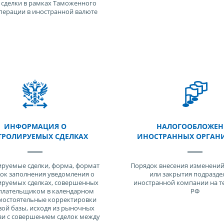
, сделки в рамках Таможенного
операции в иностранной валюте
ИНФОРМАЦИЯ О
НАЛОГООБЛОЖЕН
ТРОЛИРУЕМЫХ СДЕЛКАХ
ИНОСТРАННЫХ ОРГАН
руемые сделки, форма, формат
Порядок внесения изменений
ок заполнения уведомления о
или закрытия подразде
ируемых сделках, совершенных
иностранной компании на т
плательщиком в календарном
РФ
амостоятельные корректировки
вой базы, исходя из рыночных
язи с совершением сделок между