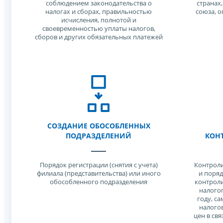
соблюдением законодательства о
странах
налогах и сборах, правильностью
союза, 
исчисления, полнотой и
своевременностью уплаты налогов,
сборов и других обязательных платежей
СОЗДАНИЕ ОБОСОБЛЕННЫХ
ПОДРАЗДЕЛЕНИЙ
КОН
Порядок регистрации (снятия с учета)
Контроли
филиала (представительства) или иного
и поряд
обособленного подразделения
контрол
налого
году, с
налого
цен в св