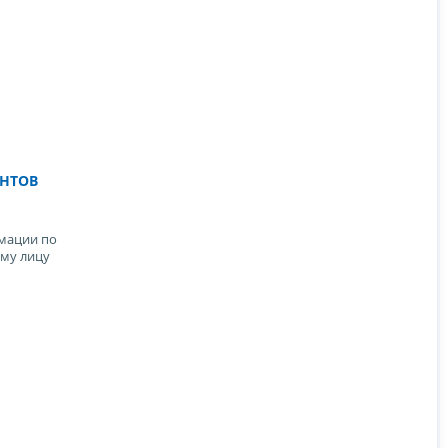
ЕНТОВ
мации по
му лицу