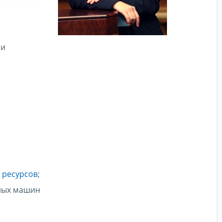
 и
 ресурсов
;
дных машин