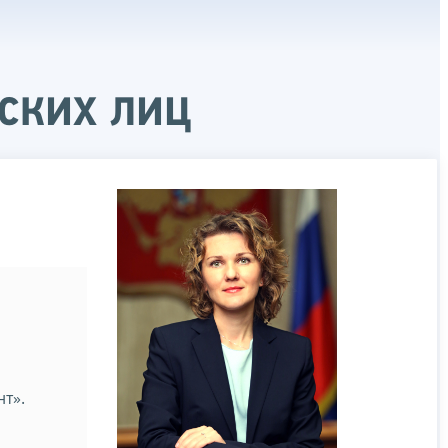
ских лиц
т».