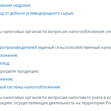
ование недрами
;
од от добычи углеводородного сырья
;
ы налоговых органов по вопросам налогообложения сп
аропроизводителей
(единый сельскохозяйственный налог
бложения
;
доход
;
разделе продукции;
ожения
;
ой системы налогообложения.
 налоговых органов по вопросам налогового учета в р
зациях, осуществляющих деятельность на территории Р