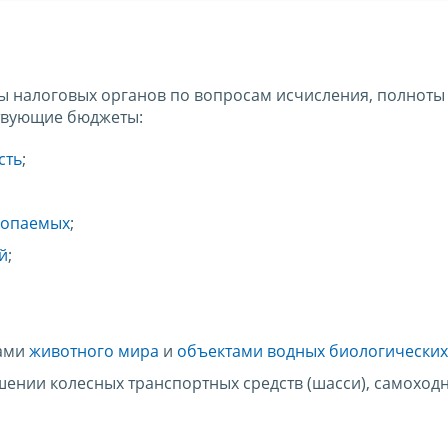
 налоговых органов по вопросам исчисления, полноты
ствующие бюджеты:
сть
;
копаемых
;
й
;
тами
животного мира
и
объектами водных биологических
шении колесных транспортных средств (шасси), самохо