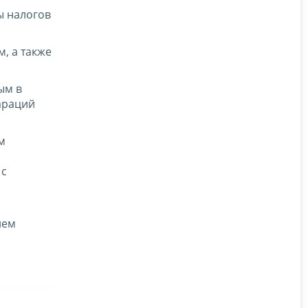
ы налогов
, а также
ым в
араций
м
 с
ием