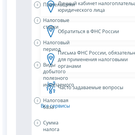
Личный кабинет налогоплатель
Плательщики
юридического лица
Налоговые
ставки
Обратиться в ФНС России
Налоговый
период
Письма ФНС России, обязатель
для применения налоговыми
Виды
органами
добытого
полезного
ископаемого
Часто задаваемые вопросы
Налоговая
Все сервисы
база
Сумма
налога