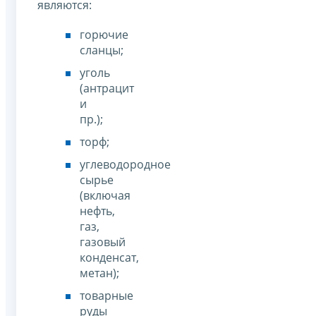
являются:
горючие
сланцы;
уголь
(антрацит
и
пр.);
торф;
углеводородное
сырье
(включая
нефть,
газ,
газовый
конденсат,
метан);
товарные
руды