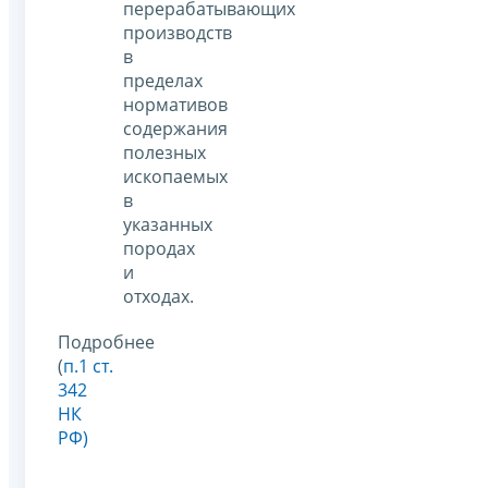
перерабатывающих
производств
в
пределах
нормативов
содержания
полезных
ископаемых
в
указанных
породах
и
отходах.
Подробнее
(
п.1 ст.
342
НК
РФ)