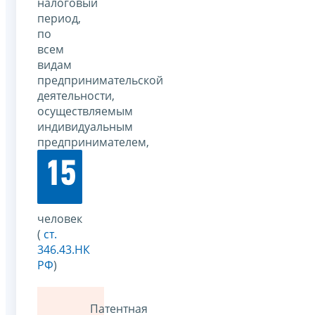
налоговый
период,
по
всем
видам
предпринимательской
деятельности,
осуществляемым
индивидуальным
предпринимателем,
15
человек
(
ст.
346.43.НК
РФ
)
Патентная