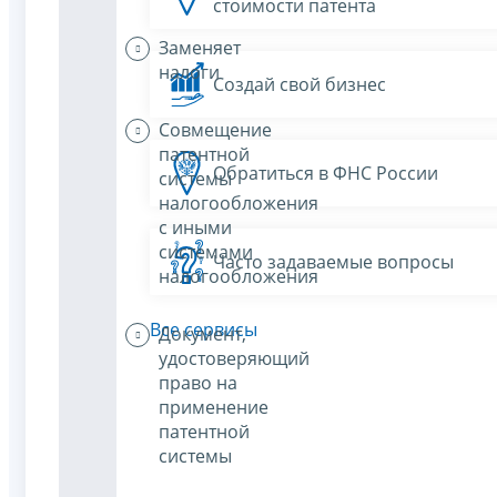
стоимости патента
Заменяет
налоги
Создай свой бизнес
Совмещение
патентной
Обратиться в ФНС России
системы
налогообложения
с иными
системами
Часто задаваемые вопросы
налогообложения
Все сервисы
Документ,
удостоверяющий
право на
применение
патентной
системы