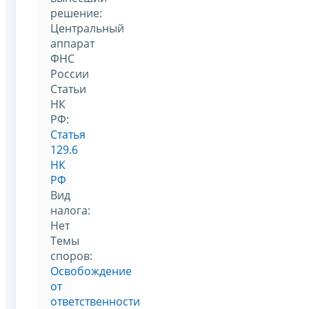
решение:
Центральный
аппарат
ФНС
России
Статьи
НК
РФ:
Статья
129.6
НК
РФ
Вид
налога:
Нет
Темы
споров:
Освобождение
от
ответственности