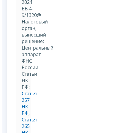
2024
БВ-4-
9/1320@
Налоговый
орган,
вынесший
решение:
Центральный
аппарат
ФНС
России
Статьи
НК
РФ:
Статья
257
НК
РФ
,
Статья
265
НК