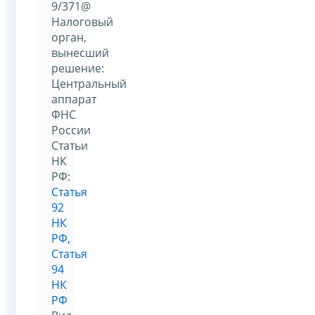
9/371@
Налоговый
орган,
вынесший
решение:
Центральный
аппарат
ФНС
России
Статьи
НК
РФ:
Статья
92
НК
РФ
,
Статья
94
НК
РФ