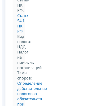
НК
РФ:
Статья
54.1
НК
РФ
Вид
налога:
НДС,
Налог
на
прибыль
организаций
Темы
споров:
Определение
действительных
налоговых
обязательств
при