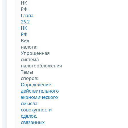
НК
РФ:
Глава
26.2
НК
РФ
Вид
налога:
Упрощенная
система
налогообложения
Темы
споров:
Определение
действительного
экономического
смысла
совокупности
сделок,
связанных