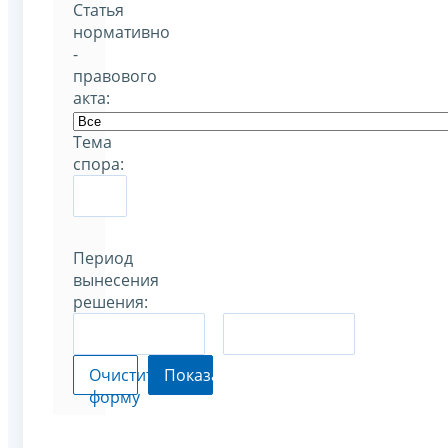
Статья
нормативно
-
правового
акта:
Тема
спора:
Период
вынесения
решения:
–
Очистить
Показать
форму