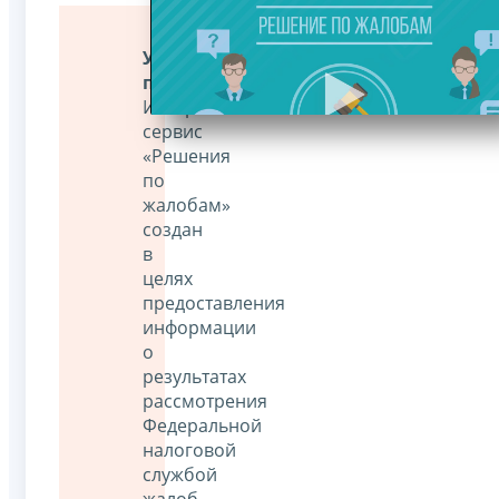
Уважаемые
пользователи!
Интернет-
сервис
«Решения
по
жалобам»
создан
в
целях
предоставления
информации
о
результатах
рассмотрения
Федеральной
налоговой
службой
жалоб