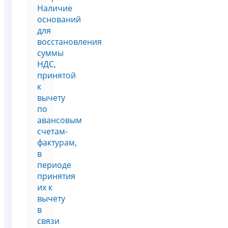
Наличие
оснований
для
восстановления
суммы
НДС,
принятой
к
вычету
по
авансовым
счетам-
фактурам,
в
периоде
принятия
их к
вычету
в
связи