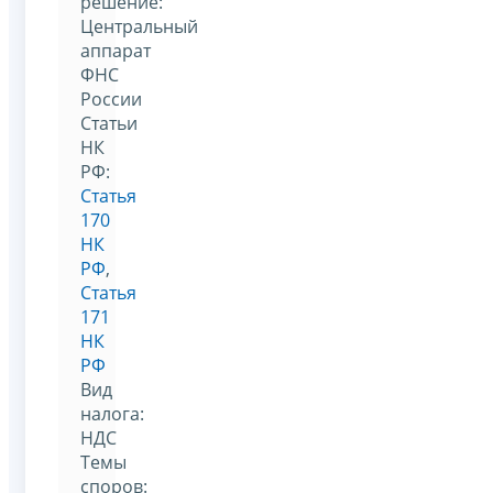
решение:
Центральный
аппарат
ФНС
России
Статьи
НК
РФ:
Статья
170
НК
РФ
,
Статья
171
НК
РФ
Вид
налога:
НДС
Темы
споров: