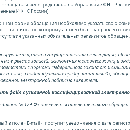
обращаться непосредственно в Управление ФНС России
венные ИФНС России).
онной форме обращения необходимо указать свою фами
ронной почты, по которому должен быть направлен ответ
отсутствия указанных обязательных реквизитов обращен
рирующего органа о государственной регистрации, об от
ных в реестр записей, исключения юридических лиц и ин
ответствии с нормами Федерального закона от 08.08.200
еских лиц и индивидуальных предпринимателей», обраще
рованной электронной подписью заявителя.
ить файл с усиленной квалифицированной электронно
 Закона № 129-ФЗ повлечет оставление такого обращен
ый в поле «E-mail», поступит уведомление о дате регист
ном номере, а также телефоны, по которым можно узна