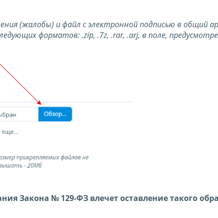
ния (жалобы) и файл с электронной подписью в общий ар
ющих форматов: .zip, .7z, .rar, .arj, в поле, предусмотр
ния Закона № 129-ФЗ влечет оставление такого об