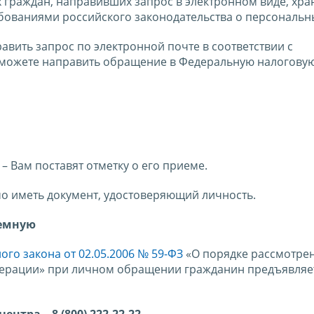
граждан, направивших запрос в электронном виде, хра
ебованиями российского законодательства о персональн
авить запрос по электронной почте в соответствии с
можете направить обращение в Федеральную налоговую
– Вам поставят отметку о его приеме.
мо иметь документ, удостоверяющий личность.
иемную
го закона от 02.05.2006 № 59-ФЗ
«О порядке рассмотре
ерации» при личном обращении гражданин предъявляет