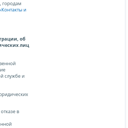
, городам
«Контакты и
трации, об
ических лиц
твенной
ние
й службе и
юридических
отказе в
онной