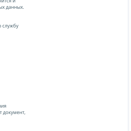
нится и
ых данных.
 службу
ния
 документ,