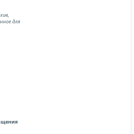
хив,
енное для
ращения