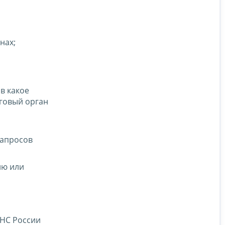
нах;
в какое
говый орган
запросов
ию или
ФНС России