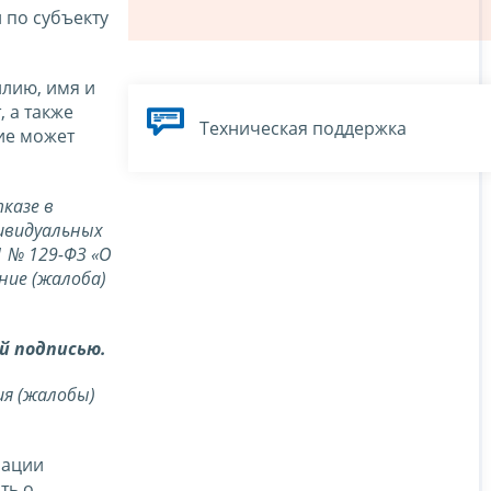
 по субъекту
лию, имя и
, а также
Техническая поддержка
ие может
казе в
дивидуальных
1 № 129-ФЗ «О
ние (жалоба)
й подписью.
ия (жалобы)
рации
ть о