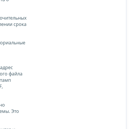
лючительных
лении срока
ториальные
 адрес
ного файла
штамп
F,
но
емы. Это