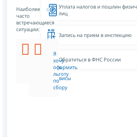
Уплата налогов и пошлин физич
Наиболее
лиц
часто
встречающиеся
ситуации:
Запись на прием в инспекцию
Я
Я
Обратиться в ФНС России
хочу
хочу
уплатить
оформить
сбор
льготу
Все сервисы
по
сбору