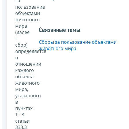
за
пользование
объектами
животного
мира
Связанные темы
(далее
–
Сборы за пользование объектами
сбор)
животного мира
определяется
в
отношении
каждого
объекта
животного
мира,
указанного
в
пунктах
1 - 3
статьи
333.3