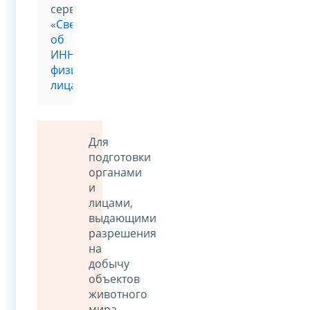
сервисе
«
Сведения
об
ИНН
физического
лица
»
Для
подготовки
органами
и
лицами,
выдающими
разрешения
на
добычу
объектов
животного
мира