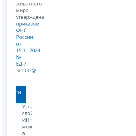
животного
мира
утверждена
приказом
ФНС
России
от
15.11.2024
№
ЕД-7-
3/1033@
.
Перейти
Узнать
свой
ИНН
можно
в