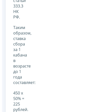
статьи
333.3
НК
РФ.
Таким
образом,
ставка
сбора
за 1
кабана
в
возрасте
до 1
года
составляет:
450 х
50% =
225
рублей.