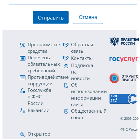
Отмена
Отправить
Программные
Обратная
средства
связь
Перечень
Контакты
обязательных
Подписка
требований
на
Противодействие
новости
коррупции
Об
Госслужба
использовании
в ФНС
информации
России
сайта
Вакансии
Общественный
совет
© 2005-202
ФНС Росси
Открытое